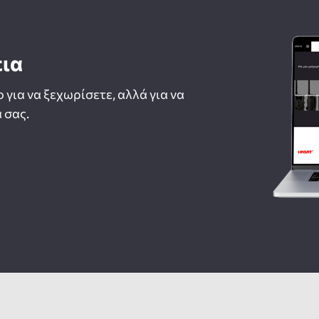
εια
ο για να ξεχωρίσετε, αλλά για να
 σας.