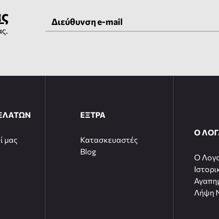
ας
ας.
ΕΛΑΤΩΝ
ΕΞΤΡΑ
Ο ΛΟ
ί μας
Κατασκευαστές
Blog
O Λογ
Ιστορι
Αγαπη
Λήψη N