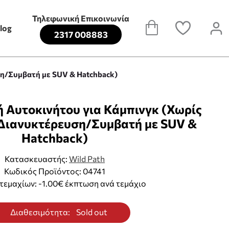
Τηλεφωνική Επικοινωνία
log
2317 008883
ση/Συμβατή με SUV & Hatchback)
ή Αυτοκινήτου για Κάμπινγκ (Χωρίς
Διανυκτέρευση/Συμβατή με SUV &
Hatchback)
Κατασκευαστής:
Wild Path
Κωδικός Προϊόντος: 04741
τεμαχίων: -1.00€ έκπτωση ανά τεμάχιο
Διαθεσιμότητα:
Sold out