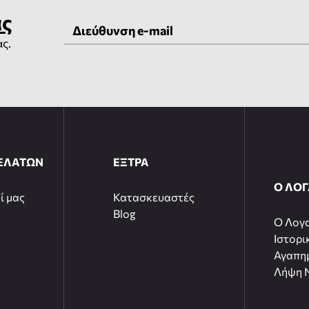
ας
ας.
ΕΛΑΤΩΝ
ΕΞΤΡΑ
Ο ΛΟ
ί μας
Κατασκευαστές
Blog
O Λογ
Ιστορι
Αγαπη
Λήψη N