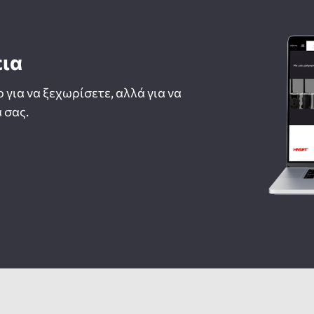
εια
ο για να ξεχωρίσετε, αλλά για να
 σας.