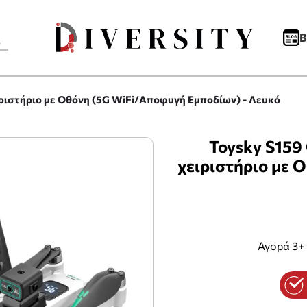
B
ιριστήριο με Οθόνη (5G WiFi/Αποφυγή Εμποδίων) - Λευκό
Toysky S159
χειριστήριο με 
Αγορά 3+ 