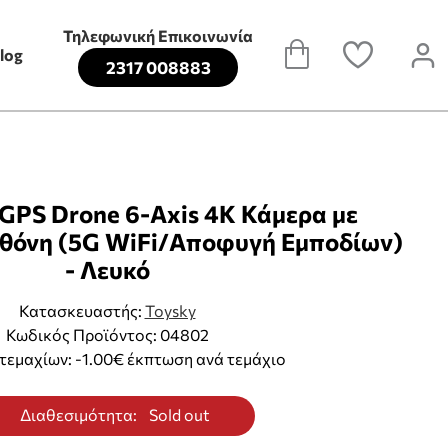
Τηλεφωνική Επικοινωνία
log
2317 008883
 GPS Drone 6-Axis 4K Κάμερα με
Οθόνη (5G WiFi/Αποφυγή Εμποδίων)
- Λευκό
Κατασκευαστής:
Toysky
Κωδικός Προϊόντος: 04802
τεμαχίων: -1.00€ έκπτωση ανά τεμάχιο
Διαθεσιμότητα:
Sold out