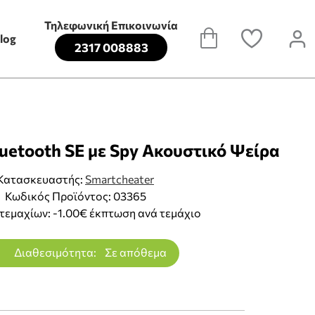
Τηλεφωνική Επικοινωνία
log
2317 008883
uetooth SE με Spy Ακουστικό Ψείρα
Κατασκευαστής:
Smartcheater
Κωδικός Προϊόντος: 03365
τεμαχίων: -1.00€ έκπτωση ανά τεμάχιο
Διαθεσιμότητα:
Σε απόθεμα