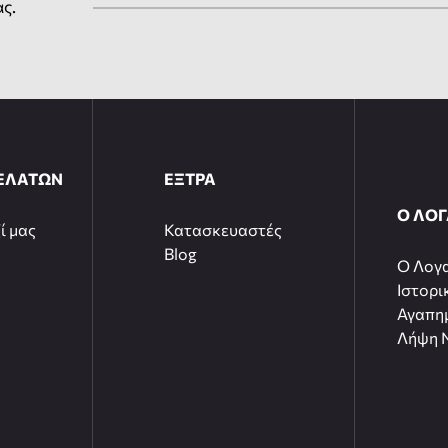
ας.
ΕΛΑΤΩΝ
ΕΞΤΡΑ
Ο ΛΟ
ί μας
Κατασκευαστές
Blog
O Λογ
Ιστορι
Αγαπη
Λήψη N