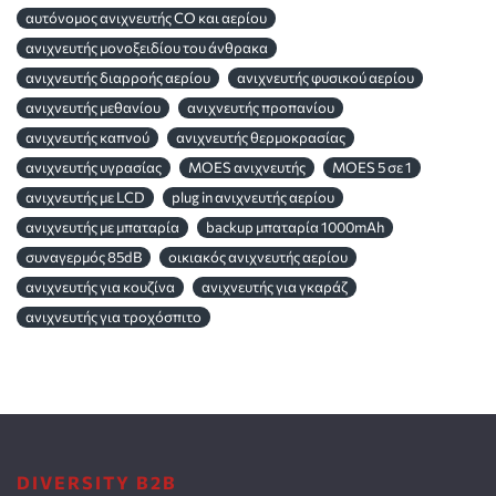
αυτόνομος ανιχνευτής CO και αερίου
ανιχνευτής μονοξειδίου του άνθρακα
ανιχνευτής διαρροής αερίου
ανιχνευτής φυσικού αερίου
ανιχνευτής μεθανίου
ανιχνευτής προπανίου
ανιχνευτής καπνού
ανιχνευτής θερμοκρασίας
ανιχνευτής υγρασίας
MOES ανιχνευτής
MOES 5 σε 1
ανιχνευτής με LCD
plug in ανιχνευτής αερίου
ανιχνευτής με μπαταρία
backup μπαταρία 1000mAh
συναγερμός 85dB
οικιακός ανιχνευτής αερίου
ανιχνευτής για κουζίνα
ανιχνευτής για γκαράζ
ανιχνευτής για τροχόσπιτο
DIVERSITY B2B