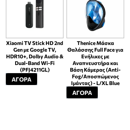
Xiaomi TV Stick HD 2nd
Thenice Μάσκα
Gen με Google TV,
Θαλάσσης Full Face για
HDR10+, Dolby Audio &
Ενήλικες με
Dual-Band Wi-Fi
Αναπνευστήρα και
(PFJ4211GL)
Βάση Κάμερας (Anti-
Fog/Αποσπώμενος
ΑΓΟΡΆ
Ιμάντας) - L/XL Blue
ΑΓΟΡΆ