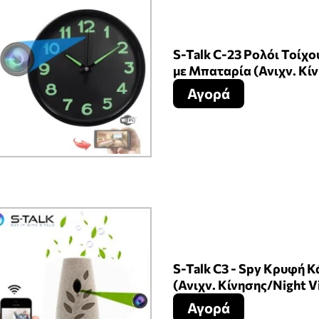
S-Talk C-23 Ρολόι Τοίχ
με Μπαταρία (Ανιχν. Κί
Αγορά
S-Talk C3 - Spy Κρυφή 
(Ανιχν. Κίνησης/Night V
Αγορά