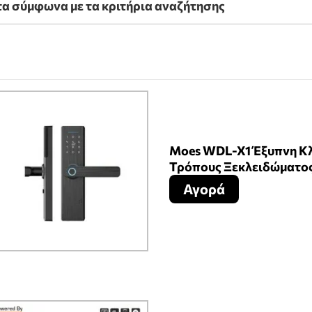
α σύμφωνα με τα κριτήρια αναζήτησης
Moes WDL-X1 Έξυπνη Κλ
Τρόπους Ξεκλειδώματο
Αγορά