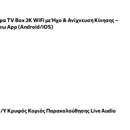
ρα TV Box 2K WiFi με Ήχο & Ανίχνευση Κίνησης –
σω App (Android/iOS)
Η/Υ Κρυφός Κοριός Παρακολούθησης Live Audio