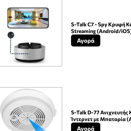
S-Talk C7 - Spy Κρυφή
Streaming (Android/iOS)
Αγορά
S-Talk D-77 Ανιχνευτής
Ίντερνετ με Μπαταρία (
Αγορά