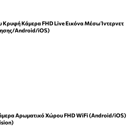
ου Κρυφή Κάμερα FHD Live Εικόνα Μέσω Ίντερνετ
νησης/Android/iOS)
Κάμερα Αρωματικό Χώρου FHD WiFi (Android/iOS)
ision)