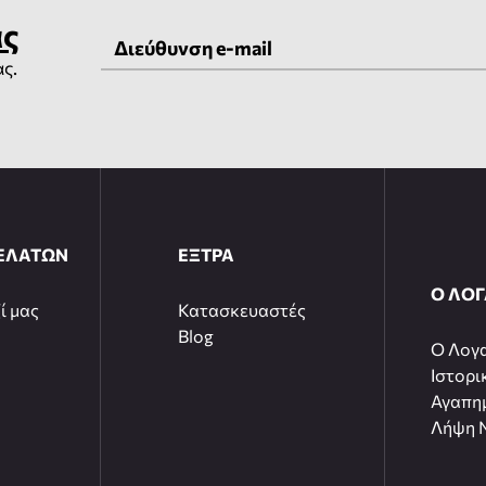
ας
ας.
ΕΛΑΤΩΝ
ΕΞΤΡΑ
Ο ΛΟ
ί μας
Κατασκευαστές
Blog
O Λογ
Ιστορι
Αγαπη
Λήψη N