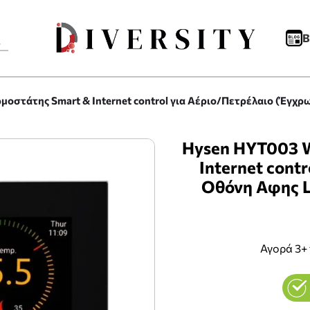
B
μοστάτης Smart & Internet control για Αέριο/Πετρέλαιο (Έγ
Hysen HYT003 W
Internet cont
Οθόνη Αφης 
Αγορά 3+ 