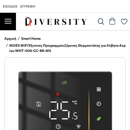
ΕΊΣΟΔΟΣ
ΕΓΓΡΑΦΉ
Αρχική
Smart Home
MOES WiFi Έξυπνος Προγραμματιζόμενος Θερμοστάτης για Λέβητα Αερ
ίου WHT-006-GC-BK-MS