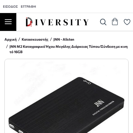
ΕΊΣΟΔΟΣ
ΕΓΓΡΑΦΉ
Αρχική
Κατασκευαστής
JNN - Alisten
JNN M2 Καταγραφικό Ήχου Μεγάλης Διάρκειας Τύπου/Σύνδεση με κινη
τό 16GB