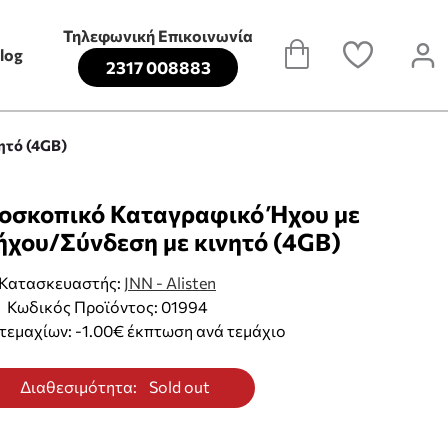
Τηλεφωνική Επικοινωνία
log
2317 008883
ητό (4GB)
οσκοπικό Καταγραφικό Ήχου με
ήχου/Σύνδεση με κινητό (4GB)
Κατασκευαστής:
JNN - Alisten
Κωδικός Προϊόντος: 01994
τεμαχίων: -1.00€ έκπτωση ανά τεμάχιο
Διαθεσιμότητα:
Sold out