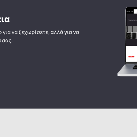
εια
ο για να ξεχωρίσετε, αλλά για να
 σας.