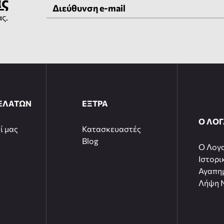
ας
ας.
ΕΛΑΤΩΝ
ΕΞΤΡΑ
Ο ΛΟ
ί μας
Κατασκευαστές
Blog
O Λογ
Ιστορι
Αγαπη
Λήψη N