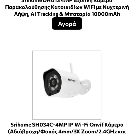
Srihome DH013 4MP Έξυπνη Κάμερα
Παρακολούθησης Κατοικιδίων WiFi με Νυχτερινή
Λήψη, AI Tracking & Μπαταρία 10000mAh
Αγορά
Srihome SH034C-4MP IP Wi-Fi Onvif Κάμερα
(Αδιάβροχη/Φακός 4mm/3X Zoom/2.4GHz και