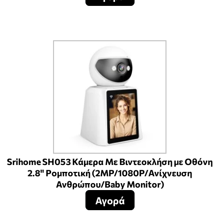
Srihome SH053 Κάμερα Με Βιντεοκλήση με Οθόνη
2.8" Ρομποτική (2MP/1080P/Ανίχνευση
Ανθρώπου/Baby Monitor)
Αγορά