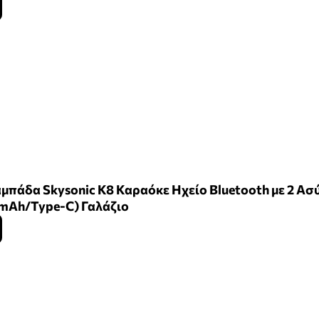
μπάδα Skysonic K8 Καραόκε Ηχείο Bluetooth με 2 Α
mAh/Type-C) Γαλάζιο