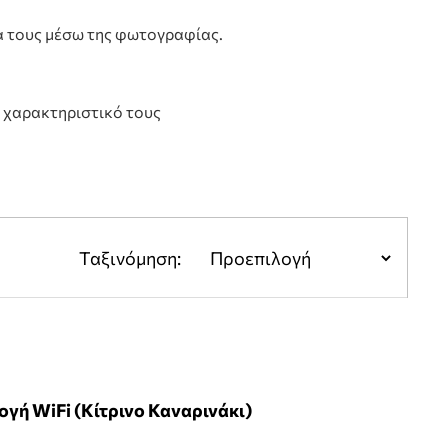
α τους μέσω της φωτογραφίας.
ο χαρακτηριστικό τους
Ταξινόμηση:
μογή WiFi (Κίτρινο Καναρινάκι)