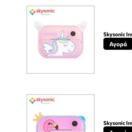
Skysonic I
Αγορά
Skysonic I