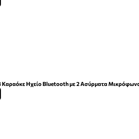
8 Καραόκε Ηχείο Bluetooth με 2 Ασύρματα Μικρόφων