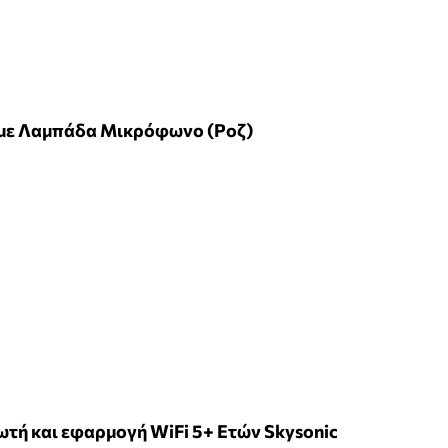
 με Λαμπάδα Μικρόφωνο (Ροζ)
τή και εφαρμογή WiFi 5+ Ετών Skysonic