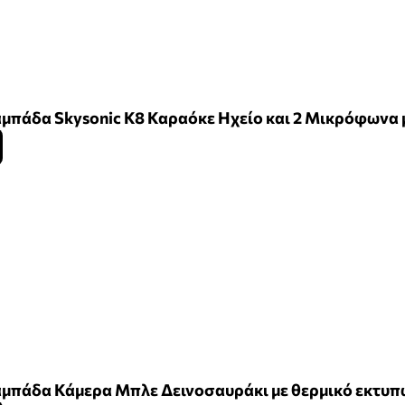
μπάδα Skysonic K8 Καραόκε Ηχείο και 2 Μικρόφωνα
μπάδα Κάμερα Μπλε Δεινοσαυράκι με θερμικό εκτυπω