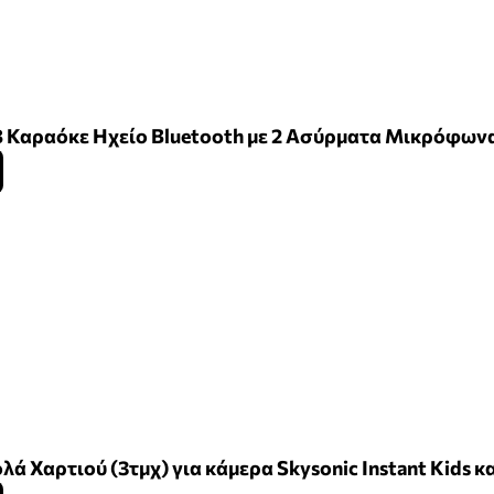
8 Καραόκε Ηχείο Bluetooth με 2 Ασύρματα Μικρόφων
λά Χαρτιού (3τμχ) για κάμερα Skysonic Instant Kids κα