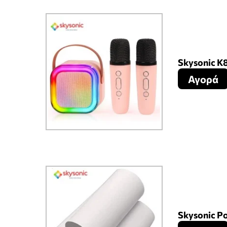
Skysonic K
Αγορά
Skysonic Ρο