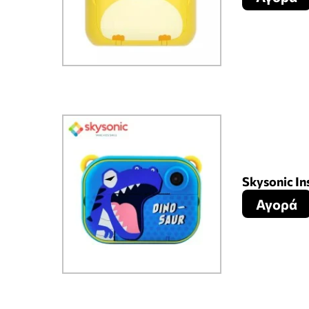
Skysonic I
Αγορά