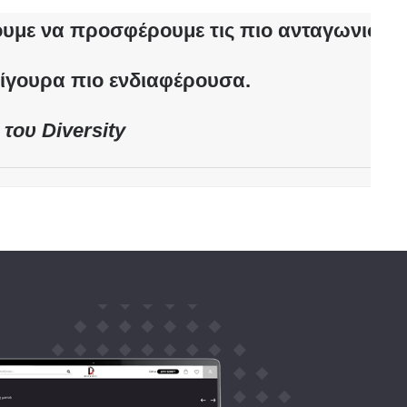
ζουμε να προσφέρουμε τις πιο
ανταγωνιστικέ
σίγουρα πιο ενδιαφέρουσα.
του Diversity