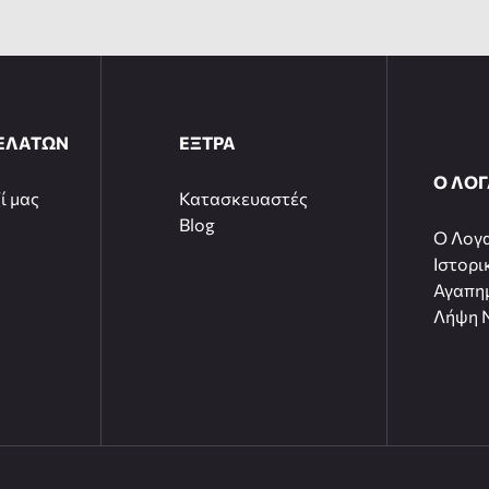
ΕΛΑΤΩΝ
ΕΞΤΡΑ
Ο ΛΟ
ί μας
Κατασκευαστές
Blog
O Λογ
Ιστορι
Αγαπη
Λήψη N