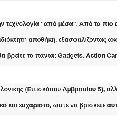
 τεχνολογία "από μέσα". Από τα πιο εξελι
ιδιόκτητη αποθήκη
, εξασφαλίζοντας ακόμα
θα βρείτε τα πάντα: Gadgets, Action Camera
λονίκης (Επισκόπου Αμβροσίου 5)
, αλλά κ
κό και ευχάριστο
, ώστε να βρίσκετε αυτό 