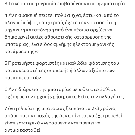
3 Το νερό και η υγρασία επιβαρύνουν και την μπαταρία
4 Αν η συσκευή πέφτει πολύ συχνά, έστω και από το
«λογικό» ύψος του χεριού, έχετε τον νου σας ότι η
μηχανική καταπόνηση από ένα πέσιμο αρχίζει να
δημιουργεί αιτίες αθροιστικής κατάρρευσης της
μπαταρίας , ένα είδος «μνήμης ηλεκτρομηχανικής
κατάρρευσης»»
5 Προτιμήστε φορτιστές και καλώδια φόρτισης του
κατασκευαστή της συσκευής ή άλλων αξιόπιστων
κατασκευαστών
6 Αν η διάρκεια της μπαταρίας μειωθεί στο 30% σε
σχέση με την αρχική χρήση, σκεφθείτε την αλλαγή της
7 Αν η ηλικία της μπαταρίας ξεπερνά τα 2-3 χρόνια,
ακόμη και αν η ισχύς της δεν φαίνεται να έχει μειωθεί,
είναι εσωτερικά «γερασμένη» και πρέπει να
αντικατασταθεί