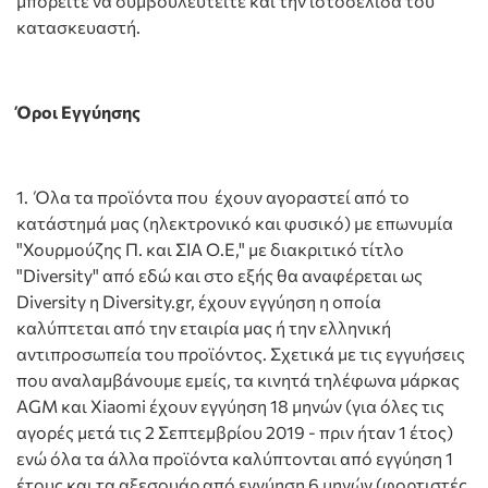
μπορείτε να συμβουλευτείτε και την ιστοσελίδα του
κατασκευαστή.
Όροι Εγγύησης
1. Όλα τα προϊόντα που έχουν αγοραστεί από το
κατάστημά μας (ηλεκτρονικό και φυσικό) με επωνυμία
"Χουρμούζης Π. και ΣΙΑ Ο.Ε," με διακριτικό τίτλο
"Diversity" από εδώ και στο εξής θα αναφέρεται ως
Diversity η Diversity.gr, έχουν εγγύηση η οποία
καλύπτεται από την εταιρία μας ή την ελληνική
αντιπροσωπεία του προϊόντος. Σχετικά με τις εγγυήσεις
που αναλαμβάνουμε εμείς, τα κινητά τηλέφωνα μάρκας
AGM και Xiaomi έχουν εγγύηση 18 μηνών (για όλες τις
αγορές μετά τις 2 Σεπτεμβρίου 2019 - πριν ήταν 1 έτος)
ενώ όλα τα άλλα προϊόντα καλύπτονται από εγγύηση 1
έτους και τα αξεσουάρ από εγγύηση 6 μηνών (φορτιστές,