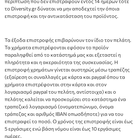
περίπτωση που δεν επιστραφούν εντός 14 ημερών τότε
το Diversity.gr δύναται να μην αποδεχτεί την όποια
επιστροφή και την αντικατάσταση του προϊόντος.
Τα έξοδα επιστροφής επιβαρύνουν τον ίδιο τον πελάτη.
Τα χρήματα επιστρέφονται εφόσον το προϊόν
παραληφθεί από το κατάστημά μας και εξεταστεί η
πληρότητα και η ακεραιότητα της συσκευασίας. Η
επιστροφή χρημάτων γίνεται αυστηρώς μέσω τραπέζης
(εξαίρεση οι συναλλαγές με κάρτα και paypal όπου τα
χρήματα επιστρέφονται στην κάρτα και στον
λογαριασμό paypal του πελάτη, αντίστοιχα) και ο
πελάτης καλείται να προσκομίσει στο κατάστημα ένα
τραπεζικό λογαριασμό (ονοματεπώνυμο, όνομα
τράπεζας και αριθμός ΙBAN οπωσδήποτε) για να του
επιστραφεί το ποσό. Ο χρόνος της επιστροφής είναι έως
5 εργάσιμες ενώ βάση νόμου είναι έως 10 εργάσιμες
ημέρες.