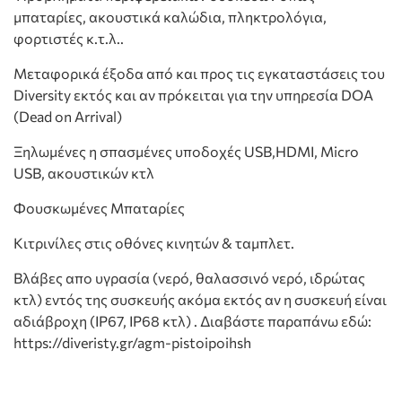
μπαταρίες, ακουστικά καλώδια, πληκτρολόγια,
φορτιστές κ.τ.λ..
Μεταφορικά έξοδα από και προς τις εγκαταστάσεις του
Diversity εκτός και αν πρόκειται για την υπηρεσία DOA
(Dead on Arrival)
Ξηλωμένες η σπασμένες υποδοχές USB,HDMI, Micro
USB, ακουστικών κτλ
Φουσκωμένες Μπαταρίες
Κιτρινίλες στις οθόνες κινητών & ταμπλετ.
Bλάβες απο υγρασία (νερό, θαλασσινό νερό, ιδρώτας
κτλ) εντός της συσκευής ακόμα εκτός αν η συσκευή είναι
αδιάβροχη (IP67, IP68 κτλ) . Διαβάστε παραπάνω εδώ:
https://diveristy.gr/agm-pistoipoihsh