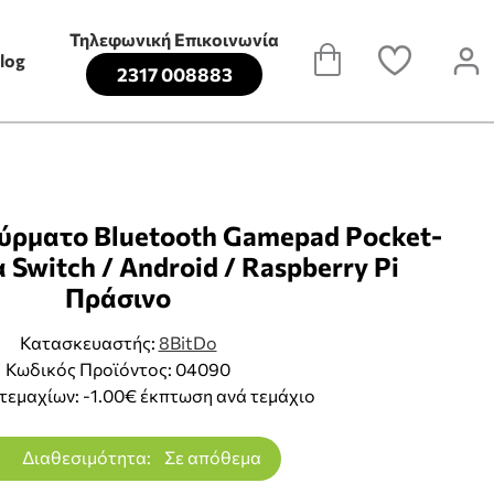
Τηλεφωνική Επικοινωνία
log
2317 008883
σύρματο Bluetooth Gamepad Pocket-
α Switch / Android / Raspberry Pi
Πράσινο
Κατασκευαστής:
8BitDo
Κωδικός Προϊόντος: 04090
τεμαχίων: -1.00€ έκπτωση ανά τεμάχιο
Διαθεσιμότητα:
Σε απόθεμα