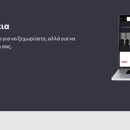
εια
ο για να ξεχωρίσετε, αλλά για να
 σας.