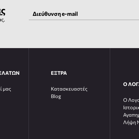
ας
ας.
ΕΛΑΤΩΝ
ΕΞΤΡΑ
Ο ΛΟ
ί μας
Κατασκευαστές
Blog
O Λογ
Ιστορι
Αγαπη
Λήψη N