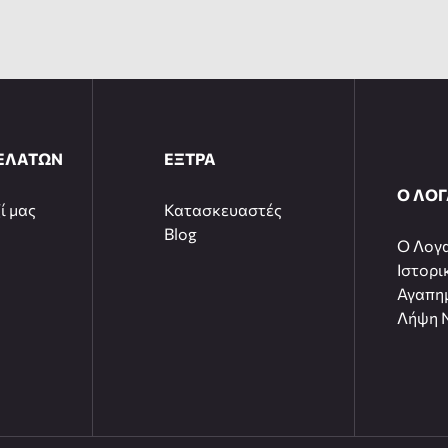
ΕΛΑΤΩΝ
ΕΞΤΡΑ
Ο ΛΟ
ί μας
Κατασκευαστές
Blog
O Λογ
Ιστορι
Αγαπη
Λήψη N