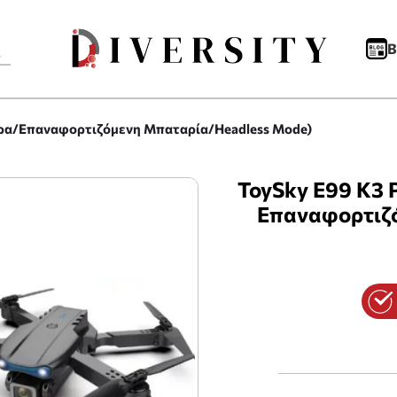
B
ερα/Επαναφορτιζόμενη Μπαταρία/Headless Mode)
ToySky E99 K3 
Επαναφορτιζ