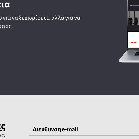
εια
ο για να ξεχωρίσετε, αλλά για να
 σας.
ας
ας.