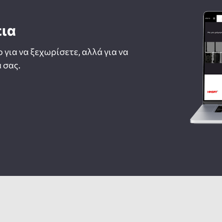
εια
ο για να ξεχωρίσετε, αλλά για να
 σας.