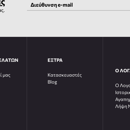
ας
ας.
ΕΛΑΤΩΝ
ΕΞΤΡΑ
Ο ΛΟ
ί μας
Κατασκευαστές
Blog
O Λογ
Ιστορι
Αγαπη
Λήψη N