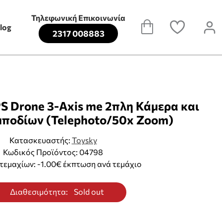
Τηλεφωνική Επικοινωνία
log
2317 008883
S Drone 3-Axis me 2πλη Κάμερα και
ποδίων (Telephoto/50x Zoom)
Κατασκευαστής:
Toysky
Κωδικός Προϊόντος: 04798
τεμαχίων: -1.00€ έκπτωση ανά τεμάχιο
Διαθεσιμότητα:
Sold out