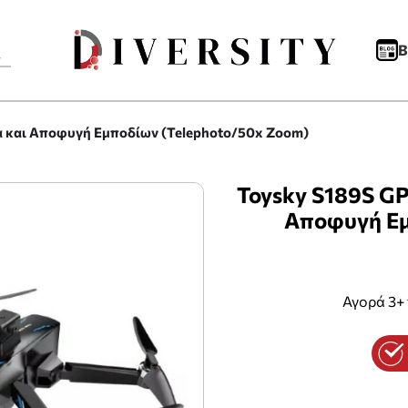
B
α και Αποφυγή Εμποδίων (Telephoto/50x Zoom)
Toysky S189S GP
Αποφυγή Εμ
Αγορά 3+ 