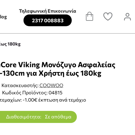
Τηλεφωνική Επικοινωνία
log
2317 008883
έως 180kg
ore Viking Μονόζυγο Ασφαλείας
-130cm για Χρήστη έως 180kg
Κατασκευαστής:
COOWOO
Κωδικός Προϊόντος: 04815
τεμαχίων: -1.00€ έκπτωση ανά τεμάχιο
Διαθεσιμότητα:
Σε απόθεμα