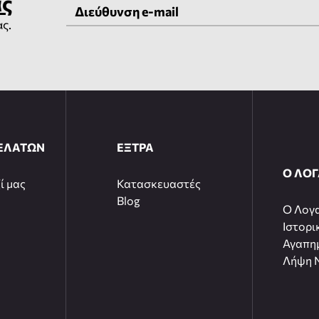
ας
ας.
ΕΛΑΤΩΝ
ΕΞΤΡΑ
Ο ΛΟ
ί μας
Κατασκευαστές
Blog
O Λογ
Ιστορι
Αγαπη
Λήψη N