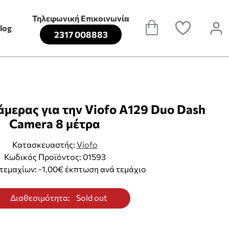
Τηλεφωνική Επικοινωνία
log
2317 008883
μερας για την Viofo A129 Duo Dash
Camera 8 μέτρα
Κατασκευαστής:
Viofo
Κωδικός Προϊόντος: 01593
τεμαχίων: -1.00€ έκπτωση ανά τεμάχιο
Διαθεσιμότητα:
Sold out