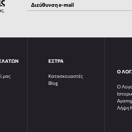
ας
ας.
ΕΛΑΤΩΝ
ΕΞΤΡΑ
Ο ΛΟ
ί μας
Κατασκευαστές
Blog
O Λογ
Ιστορι
Αγαπη
Λήψη N