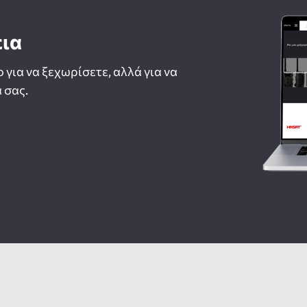
εια
ο για να ξεχωρίσετε, αλλά για να
 σας.