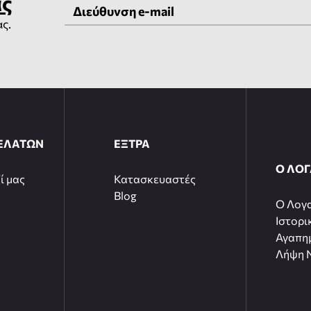
ας
ας.
ΕΛΑΤΩΝ
ΕΞΤΡΑ
Ο ΛΟ
ί μας
Κατασκευαστές
Blog
O Λογ
Ιστορι
Αγαπη
Λήψη N