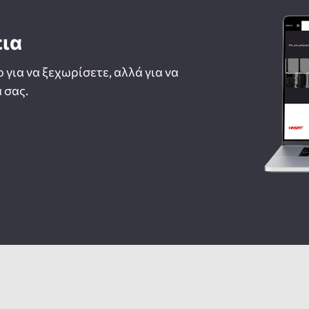
εια
ο για να ξεχωρίσετε, αλλά για να
 σας.