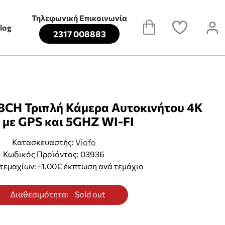
Τηλεφωνική Επικοινωνία
log
2317 008883
3CH Τριπλή Κάμερα Αυτοκινήτου 4K
με GPS και 5GHZ WI-FI
Κατασκευαστής:
Viofo
Κωδικός Προϊόντος: 03936
τεμαχίων: -1.00€ έκπτωση ανά τεμάχιο
Διαθεσιμότητα:
Sold out