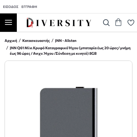
ΕΊΣΟΔΟΣ
ΕΓΓΡΑΦΉ
Αρχική
Κατασκευαστής
JNN - Alisten
JNN Q61 Μίνι Κρυφό Καταγραφικό Ήχου (μπαταρία έως 20 ώρες/ μνήμη
έως 96 ώρες / Ανιχν. Ήχου /Σύνδεση με κινητό) 8GB