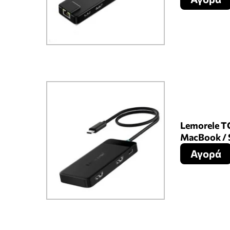
Lemorele TC
MacBook / 
Αγορά