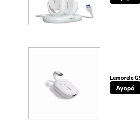
Lemorele G
Αγορά