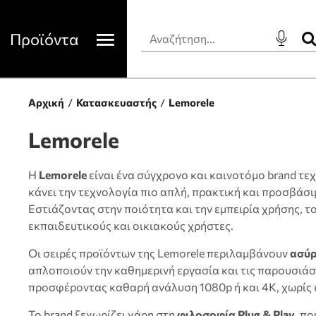
Προϊόντα
Αρχική
Κατασκευαστής
Lemorele
Lemorele
Η
Lemorele
είναι ένα σύγχρονο και καινοτόμο brand τε
κάνει την τεχνολογία πιο απλή, πρακτική και προσβάσ
Εστιάζοντας στην ποιότητα και την εμπειρία χρήσης, τ
εκπαιδευτικούς και οικιακούς χρήστες.
Οι σειρές προϊόντων της Lemorele περιλαμβάνουν
ασύρ
απλοποιούν την καθημερινή εργασία και τις παρουσιάσ
προσφέροντας καθαρή ανάλυση 1080p ή και 4K, χωρίς κ
Το brand ξεχωρίζει χάρη στη
φιλοσοφία Plug & Play
, π