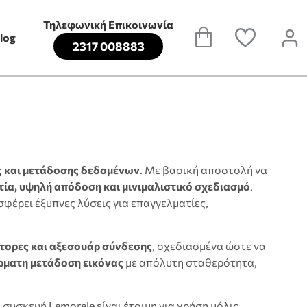
Τηλεφωνική Επικοινωνία
log
2317 008883
ς και μετάδοσης δεδομένων
. Με βασική αποστολή να
τία, υψηλή απόδοση και μινιμαλιστικό σχεδιασμό
.
σφέρει έξυπνες λύσεις για επαγγελματίες,
πτορες και αξεσουάρ σύνδεσης
, σχεδιασμένα ώστε να
ρματη μετάδοση εικόνας
με απόλυτη σταθερότητα,
 συσκευή Lemorele είναι έτοιμη για χρήση μόλις