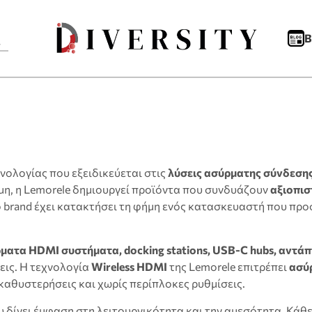
B
χνολογίας που εξειδικεύεται στις
λύσεις ασύρματης σύνδεση
ιμη, η Lemorele δημιουργεί προϊόντα που συνδυάζουν
αξιοπισ
ο brand έχει κατακτήσει τη φήμη ενός κατασκευαστή που προ
ματα HDMI συστήματα, docking stations, USB-C hubs, αντά
εις. Η τεχνολογία
Wireless HDMI
της Lemorele επιτρέπει
ασύ
αθυστερήσεις και χωρίς περίπλοκες ρυθμίσεις.
ου δίνει έμφαση στη λειτουργικότητα και την αμεσότητα. Κάθε