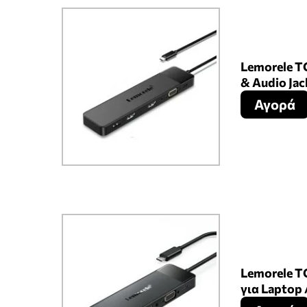
Lemorele T
& Audio Jac
Αγορά
Lemorele T
για Laptop 