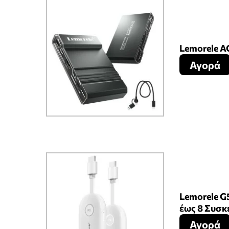
Lemorele A
Αγορά
Lemorele G
έως 8 Συσκ
Αγορά