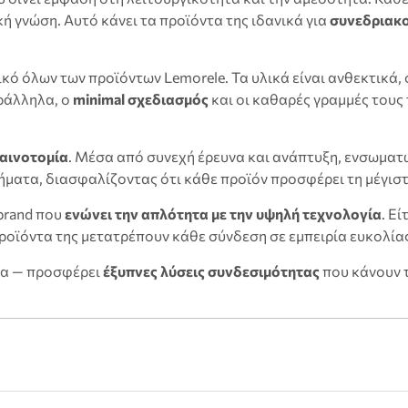
κή γνώση. Αυτό κάνει τα προϊόντα της ιδανικά για
συνεδριακο
ό όλων των προϊόντων Lemorele. Τα υλικά είναι ανθεκτικά, 
ράλληλα, ο
minimal σχεδιασμός
και οι καθαρές γραμμές τους
καινοτομία
. Μέσα από συνεχή έρευνα και ανάπτυξη, ενσωματ
ματα, διασφαλίζοντας ότι κάθε προϊόν προσφέρει τη μέγισ
brand που
ενώνει την απλότητα με την υψηλή τεχνολογία
. Ε
προϊόντα της μετατρέπουν κάθε σύνδεση σε εμπειρία ευκολίας
τα — προσφέρει
έξυπνες λύσεις συνδεσιμότητας
που κάνουν τ