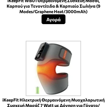
iKeepFit WB01 Θερμαινόμενη Συσκευή Μασάζ
Καρπού για Τενοντίτιδα & Καρπιαίο Σωλήνα (9
Modes/Graphene Heat/3000mAh)
Αγορά
iKeepFit Ηλεκτρική Θερμαινόμενη Μυοχαλαρωτική
Συσκευή Μασάζ 7 Watt με Δόνηση για Γόνατο/