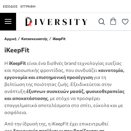
ΕΊΣΟΔΟΣ
ΕΓΓΡΑΦΉ
Αρχική
Κατασκευαστής
iKeepFit
iKeepFit
Η
iKeepFit
είναι ένα διεθνές brand τεχνολογίας ευεξίας
και προσωπικής φροντίδας, που συνδυάζει
καινοτομία,
εργονομία και επιστημονική προσέγγιση
για τη
βελτίωση της ποιότητας ζωής. Εξειδικεύεται στην
ανάπτυξη
έξυπνων συσκευών μασάζ, φυσικοθεραπείας
και αποκατάστασης
, με στόχο να προσφέρει
επαγγελματικά αποτελέσματα στο σπίτι, εύκολα και με
ασφάλεια.
Από την ίδρυσή της, η iKeepFit έχει επικεντρωθεί
στη
δημιουργία προϊόντων που βασίζονται σε