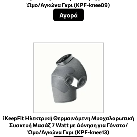
Ώμο/Αγκώνα Γκρι (KPF-knee09)
Αγορά
iKeepFit Ηλεκτρική Θερμαινόμενη Μυοχαλαρωτική
Συσκευή Μασάζ 7 Watt με Δόνηση για Γόνατο/
Ώμο/Αγκώνα Γκρι (KPF-knee13)