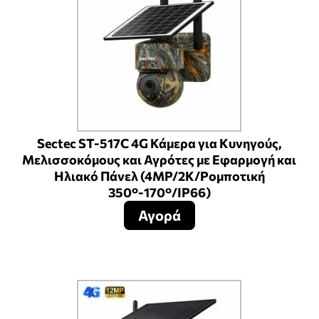
Sectec ST-517C 4G Κάμερα για Κυνηγούς,
Μελισσοκόμους και Αγρότες με Εφαρμογή και
Ηλιακό Πάνελ (4MP/2K/Ρομποτική
350°-170°/IP66)
Αγορά