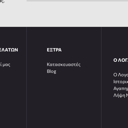
ας.
ΕΛΑΤΩΝ
ΕΞΤΡΑ
Ο ΛΟ
ί μας
Κατασκευαστές
Blog
O Λογ
Ιστορι
Αγαπη
Λήψη N