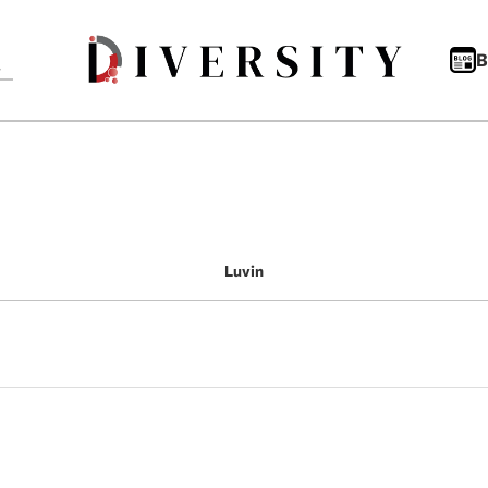
B
Luvin