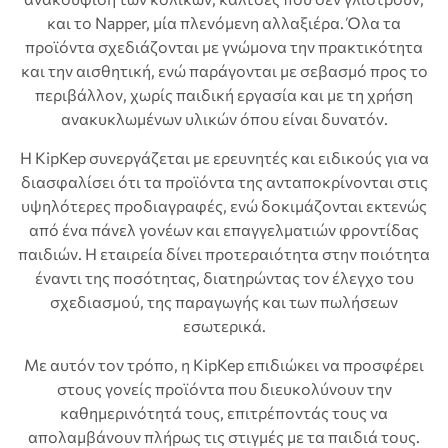
και το Napper, μία πλενόμενη αλλαξιέρα. Όλα τα
προϊόντα σχεδιάζονται με γνώμονα την πρακτικότητα
και την αισθητική, ενώ παράγονται με σεβασμό προς το
περιβάλλον, χωρίς παιδική εργασία και με τη χρήση
ανακυκλωμένων υλικών όπου είναι δυνατόν.
Η KipKep συνεργάζεται με ερευνητές και ειδικούς για να
διασφαλίσει ότι τα προϊόντα της ανταποκρίνονται στις
υψηλότερες προδιαγραφές, ενώ δοκιμάζονται εκτενώς
από ένα πάνελ γονέων και επαγγελματιών φροντίδας
παιδιών. Η εταιρεία δίνει προτεραιότητα στην ποιότητα
έναντι της ποσότητας, διατηρώντας τον έλεγχο του
σχεδιασμού, της παραγωγής και των πωλήσεων
εσωτερικά.
Με αυτόν τον τρόπο, η KipKep επιδιώκει να προσφέρει
στους γονείς προϊόντα που διευκολύνουν την
καθημερινότητά τους, επιτρέποντάς τους να
απολαμβάνουν πλήρως τις στιγμές με τα παιδιά τους.