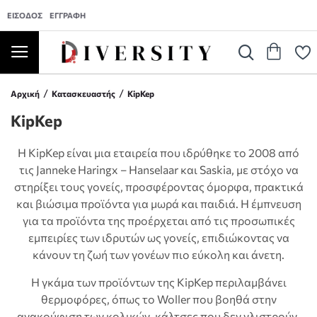
ΕΊΣΟΔΟΣ
ΕΓΓΡΑΦΉ
Αρχική
Κατασκευαστής
KipKep
KipKep
Η KipKep είναι μια εταιρεία που ιδρύθηκε το 2008 από
τις Janneke Haringx – Hanselaar και Saskia, με στόχο να
στηρίξει τους γονείς, προσφέροντας όμορφα, πρακτικά
και βιώσιμα προϊόντα για μωρά και παιδιά. Η έμπνευση
για τα προϊόντα της προέρχεται από τις προσωπικές
εμπειρίες των ιδρυτών ως γονείς, επιδιώκοντας να
κάνουν τη ζωή των γονέων πιο εύκολη και άνετη.
Η γκάμα των προϊόντων της KipKep περιλαμβάνει
θερμοφόρες, όπως το Woller που βοηθά στην
ανακούφιση των κολικών, κάλτσες που δεν γλιστρούν,